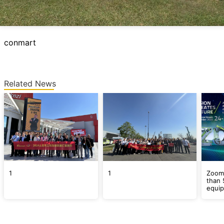
conmart
Related News
1
1
Zooml
than 
equip
produ
CHIN